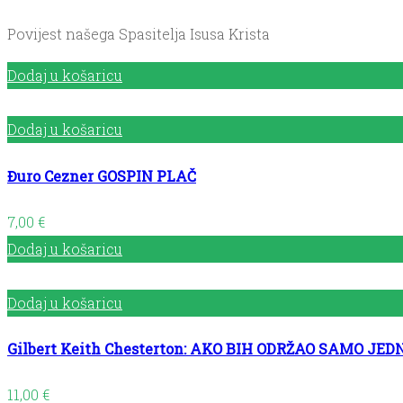
Povijest našega Spasitelja Isusa Krista
Dodaj u košaricu
Dodaj u košaricu
Đuro Cezner GOSPIN PLAČ
7,00
€
Dodaj u košaricu
Dodaj u košaricu
Gilbert Keith Chesterton: AKO BIH ODRŽAO SAMO JE
11,00
€