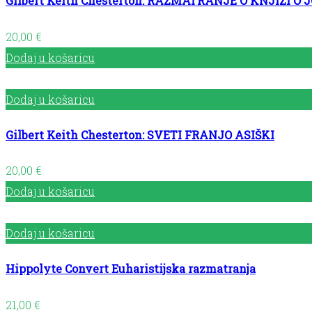
Gilbert Keith Chesterton: RAZMATRANJE O KNJIZI O 
20,00
€
Dodaj u košaricu
Dodaj u košaricu
Gilbert Keith Chesterton: SVETI FRANJO ASIŠKI
20,00
€
Dodaj u košaricu
Dodaj u košaricu
Hippolyte Convert Euharistijska razmatranja
21,00
€