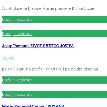
Život Blažene Djevice Marije presvete Majke Božje
Dodaj u košaricu
Dodaj u košaricu
Josip Pazman: ŽIVOT SVETOG JOSIPA
14,00
€
po sv. Pismu, po predaji sv. Otaca i po nekim piscima
Dodaj u košaricu
Dodaj u košaricu
Marie Reynes-Monlaur: SUZANA