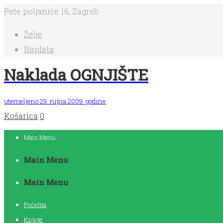
Pete poljanice 16, Zagreb
Želje
Naplata
Naklada OGNJIŠTE
utemeljeno 29. rujna 2009. godine
Košarica
0
Main Menu
Main Menu
Main Menu
Početna
Knjige