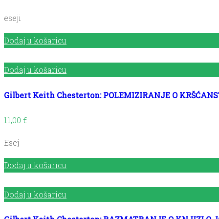
eseji
Dodaj u košaricu
Dodaj u košaricu
Gilbert Keith Chesterton: POLEMIZIRANJE O KRŠĆAN
11,00
€
Esej
Dodaj u košaricu
Dodaj u košaricu