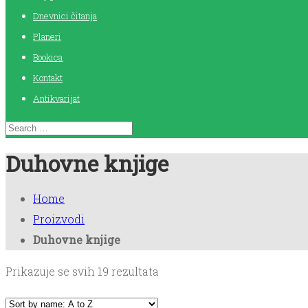
Dnevnici čitanja
Planeri
Bookica
Kontakt
Antikvarijat
Duhovne knjige
Home
Proizvodi
Duhovne knjige
Prikazuje se svih 19 rezultata