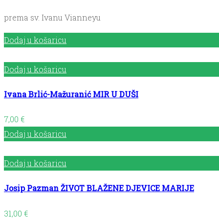
prema sv. Ivanu Vianneyu
Dodaj u košaricu
Dodaj u košaricu
Ivana Brlić-Mažuranić MIR U DUŠI
7,00
€
Dodaj u košaricu
Dodaj u košaricu
Josip Pazman ŽIVOT BLAŽENE DJEVICE MARIJE
31,00
€