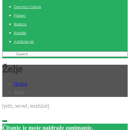
Dnevnici čitanja
Planeri
Bookica
Kontakt
Antikvarijat
Želje
Home
Želje
[yith_wcwl_wishlist]
Čitanje je moje najdraže zanimanje.