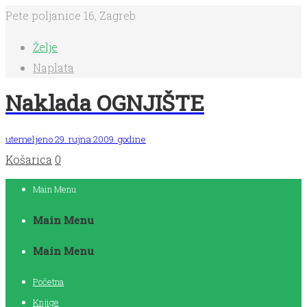
Pete poljanice 16, Zagreb
Želje
Naplata
Naklada OGNJIŠTE
utemeljeno 29. rujna 2009. godine
Košarica
0
Main Menu
Main Menu
Main Menu
Početna
Knjige