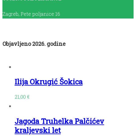
Zagreb, Pete poljanice 16
Objavljeno 2026. godine
Ilija Okrugić Šokica
21,00
€
Jagoda Truhelka Palčićev
kraljevski let