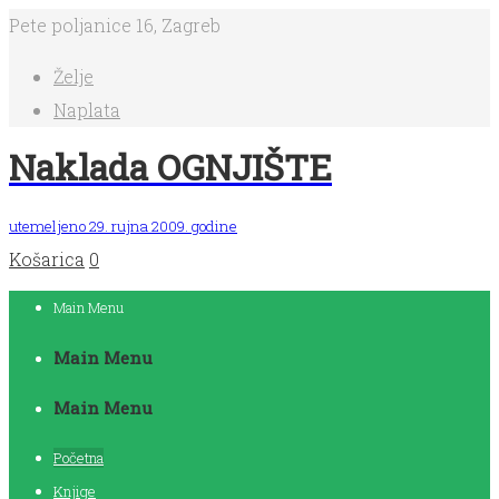
Pete poljanice 16, Zagreb
Želje
Naplata
Naklada OGNJIŠTE
utemeljeno 29. rujna 2009. godine
Košarica
0
Main Menu
Main Menu
Main Menu
Početna
Knjige