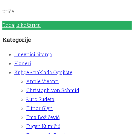
priče
Dodaj u košaricu
Kategorije
Dnevnici čitanja
Planeri
Knjige - naklada Ognjište
Annie Vivanti
Christoph von Schmid
Đuro Sudeta
Elinor Glyn
Ema Božičević
Eugen Kumičić