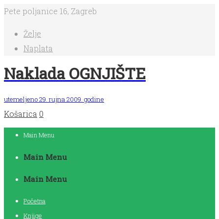
Pete poljanice 16, Zagreb
Želje
Naplata
Naklada OGNJIŠTE
utemeljeno 29. rujna 2009. godine
Košarica
0
Main Menu
Main Menu
Main Menu
Početna
Knjige