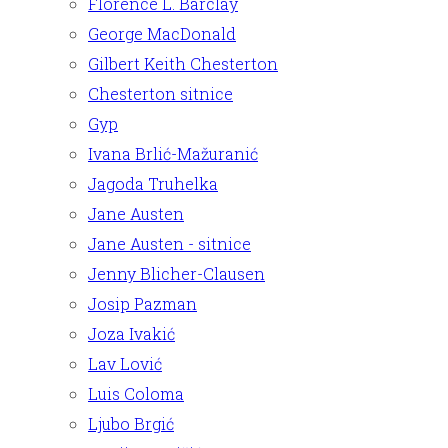
Florence L. Barclay
George MacDonald
Gilbert Keith Chesterton
Chesterton sitnice
Gyp
Ivana Brlić-Mažuranić
Jagoda Truhelka
Jane Austen
Jane Austen - sitnice
Jenny Blicher-Clausen
Josip Pazman
Joza Ivakić
Lav Lović
Luis Coloma
Ljubo Brgić