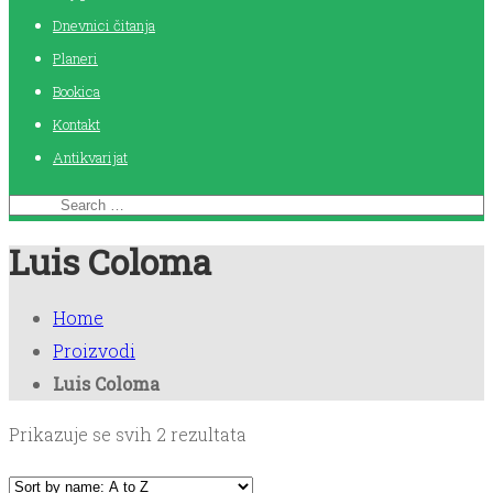
Dnevnici čitanja
Planeri
Bookica
Kontakt
Antikvarijat
Luis Coloma
Home
Proizvodi
Luis Coloma
Prikazuje se svih 2 rezultata