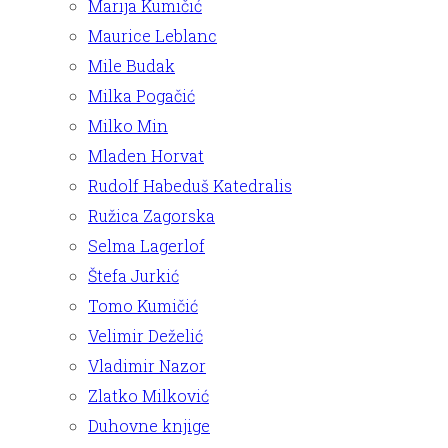
Marija Kumičić
Maurice Leblanc
Mile Budak
Milka Pogačić
Milko Min
Mladen Horvat
Rudolf Habeduš Katedralis
Ružica Zagorska
Selma Lagerlof
Štefa Jurkić
Tomo Kumičić
Velimir Deželić
Vladimir Nazor
Zlatko Milković
Duhovne knjige