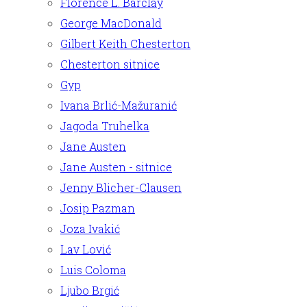
Florence L. Barclay
George MacDonald
Gilbert Keith Chesterton
Chesterton sitnice
Gyp
Ivana Brlić-Mažuranić
Jagoda Truhelka
Jane Austen
Jane Austen - sitnice
Jenny Blicher-Clausen
Josip Pazman
Joza Ivakić
Lav Lović
Luis Coloma
Ljubo Brgić