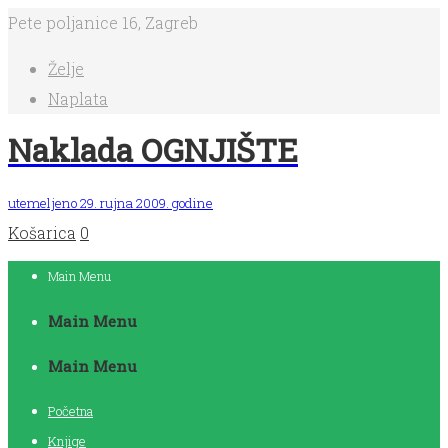
Pete poljanice 16, Zagreb
Želje
Naplata
Naklada OGNJIŠTE
utemeljeno 29. rujna 2009. godine
Košarica
0
Main Menu
Main Menu
Main Menu
Početna
Knjige