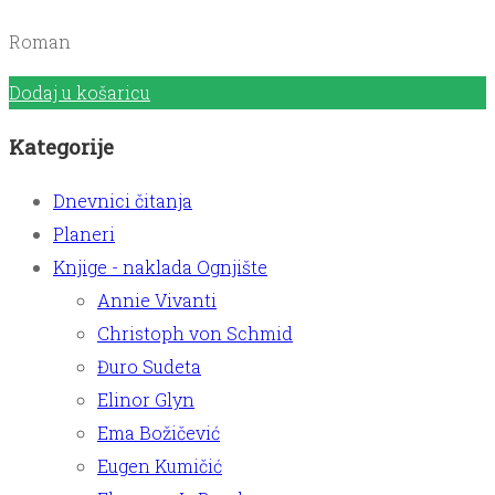
Roman
Dodaj u košaricu
Kategorije
Dnevnici čitanja
Planeri
Knjige - naklada Ognjište
Annie Vivanti
Christoph von Schmid
Đuro Sudeta
Elinor Glyn
Ema Božičević
Eugen Kumičić