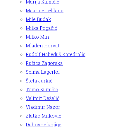
Marija Kumičić
Maurice Leblanc
Mile Budak
Milka Pogačić
Milko Min
Mladen Horvat
Rudolf Habeduš Katedralis
Ružica Zagorska
Selma Lagerlof
Štefa Jurkić
Tomo Kumičić
Velimir Deželić
Vladimir Nazor
Zlatko Milković
Duhovne knjige