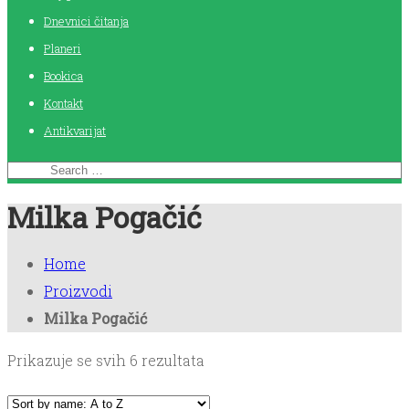
Dnevnici čitanja
Planeri
Bookica
Kontakt
Antikvarijat
Milka Pogačić
Home
Proizvodi
Milka Pogačić
Prikazuje se svih 6 rezultata