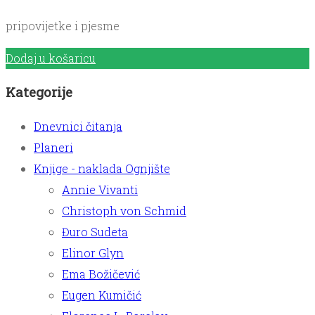
pripovijetke i pjesme
Dodaj u košaricu
Kategorije
Dnevnici čitanja
Planeri
Knjige - naklada Ognjište
Annie Vivanti
Christoph von Schmid
Đuro Sudeta
Elinor Glyn
Ema Božičević
Eugen Kumičić