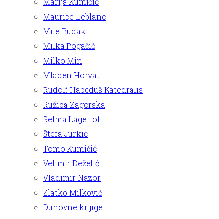
Marija Kumičić
Maurice Leblanc
Mile Budak
Milka Pogačić
Milko Min
Mladen Horvat
Rudolf Habeduš Katedralis
Ružica Zagorska
Selma Lagerlof
Štefa Jurkić
Tomo Kumičić
Velimir Deželić
Vladimir Nazor
Zlatko Milković
Duhovne knjige