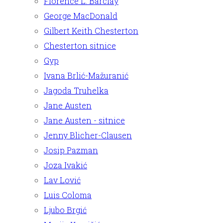
Florence L. Barclay
George MacDonald
Gilbert Keith Chesterton
Chesterton sitnice
Gyp
Ivana Brlić-Mažuranić
Jagoda Truhelka
Jane Austen
Jane Austen - sitnice
Jenny Blicher-Clausen
Josip Pazman
Joza Ivakić
Lav Lović
Luis Coloma
Ljubo Brgić