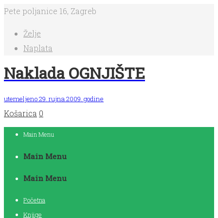
Pete poljanice 16, Zagreb
Želje
Naplata
Naklada OGNJIŠTE
utemeljeno 29. rujna 2009. godine
Košarica
0
Main Menu
Main Menu
Main Menu
Početna
Knjige