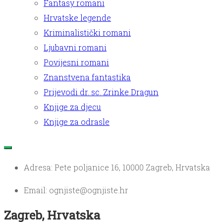
Fantasy romani
Hrvatske legende
Kriminalistički romani
Ljubavni romani
Povijesni romani
Znanstvena fantastika
Prijevodi dr. sc. Zrinke Dragun
Knjige za djecu
Knjige za odrasle
Adresa: Pete poljanice 16, 10000 Zagreb, Hrvatska
Email: ognjiste@ognjiste.hr
Zagreb, Hrvatska