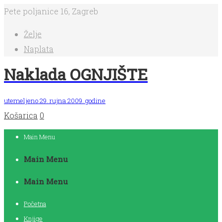
Pete poljanice 16, Zagreb
Želje
Naplata
Naklada OGNJIŠTE
utemeljeno 29. rujna 2009. godine
Košarica
0
Main Menu
Main Menu
Main Menu
Početna
Knjige