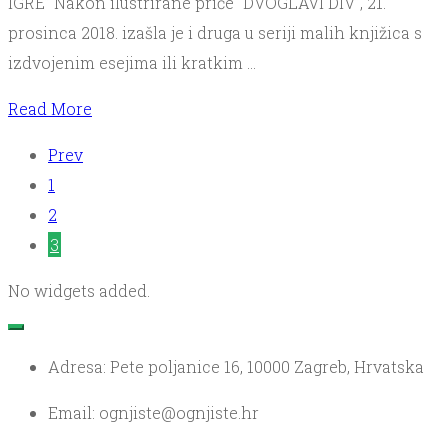
IGRE” Nakon ilustrirane priče “DVOGLAVI DIV”, 21.
isko
prosinca 2018. izašla je i druga u seriji malih knjižica s
igre
izdvojenim esejima ili kratkim …
Read More
Prev
1
2
3
No widgets added.
Adresa: Pete poljanice 16, 10000 Zagreb, Hrvatska
Email: ognjiste@ognjiste.hr