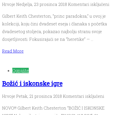
za
Hrvoje
Nedjelja, 23 prosinca 2018
Komentari isključeni
He
Gilbert Keith Chesterton, “princ paradoksa,” u ovoj je
kolekciji, koju čini dvadeset eseja i članaka s početka
dvadesetog stoljeća, pokazao najbolju stranu svoje
dosjetljivosti. Fokusirajući se na “heretike” — …
Read More
Ognjište
Božić i iskonske igre
za
Hrvoje
Petak, 21 prosinca 2018
Komentari isključeni
Božić
NOVO!!! Gilbert Keith Chesterton “BOŽIĆ I ISKONSKE
i