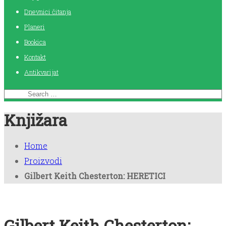
Dnevnici čitanja
Planeri
Bookica
Kontakt
Antikvarijat
Knjižara
Home
Proizvodi
Gilbert Keith Chesterton: HERETICI
Gilbert Keith Chesterton: