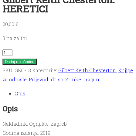
HERETICI
20,00
€
3 na zalihi
Gilbert
Keith
Dodaj u košaricu
Chesterton:
SKU:
GKC-13
Kategorije:
Gilbert Keith Chesterton
,
Knjige
HERETICI
za odrasle
,
Prijevodi dr. sc. Zrinke Dragun
količina
Opis
Opis
Nakladnik: Ognjište, Zagreb
Godina izdanja: 2019.