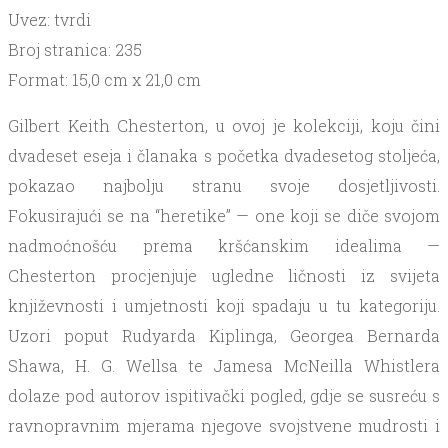
Uvez: tvrdi
Broj stranica: 235
Format: 15,0 cm x 21,0 cm
Gilbert Keith Chesterton, u ovoj je kolekciji, koju čini
dvadeset eseja i članaka s početka dvadesetog stoljeća,
pokazao najbolju stranu svoje dosjetljivosti.
Fokusirajući se na “heretike” — one koji se diče svojom
nadmoćnošću prema kršćanskim idealima —
Chesterton procjenjuje ugledne ličnosti iz svijeta
književnosti i umjetnosti koji spadaju u tu kategoriju.
Uzori poput Rudyarda Kiplinga, Georgea Bernarda
Shawa, H. G. Wellsa te Jamesa McNeilla Whistlera
dolaze pod autorov ispitivački pogled, gdje se susreću s
ravnopravnim mjerama njegove svojstvene mudrosti i