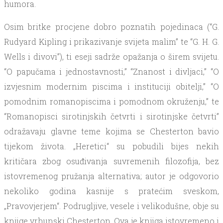
humora.
Osim britke procjene dobro poznatih pojedinaca (“G.
Rudyard Kipling i prikazivanje svijeta malim” te “G. H. G.
Wells i divovi”), ti eseji sadrže opažanja o širem svijetu.
“O papučama i jednostavnosti,” “Znanost i divljaci,” “O
izvjesnim modernim piscima i instituciji obitelji,” “O
pomodnim romanopiscima i pomodnom okruženju,” te
“Romanopisci sirotinjskih četvrti i sirotinjske četvrti”
odražavaju glavne teme kojima se Chesterton bavio
tijekom života. „Heretici“ su pobudili bijes nekih
kritičara zbog osuđivanja suvremenih filozofija, bez
istovremenog pružanja alternativa; autor je odgovorio
nekoliko godina kasnije s pratećim sveskom,
„Pravovjerjem“. Podrugljive, vesele i velikodušne, obje su
knjige vrhunski Chesterton. Ova je knjiga istovremeno i