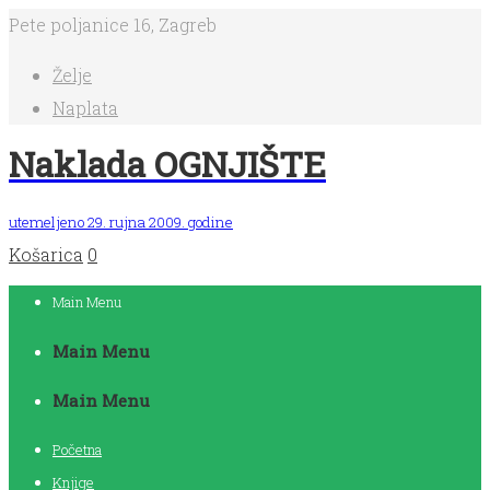
Pete poljanice 16, Zagreb
Želje
Naplata
Naklada OGNJIŠTE
utemeljeno 29. rujna 2009. godine
Košarica
0
Main Menu
Main Menu
Main Menu
Početna
Knjige