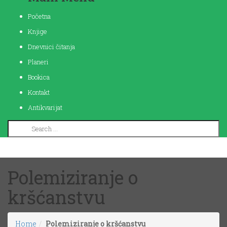
Početna
Knjige
Dnevnici čitanja
Planeri
Bookica
Kontakt
Antikvarijat
Polemiziranje o
kršćanstvu
Home
Polemiziranje o kršćanstvu