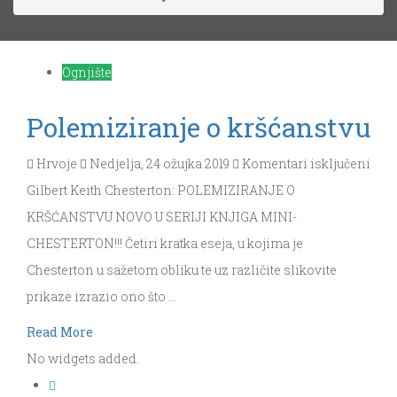
Ognjište
Polemiziranje o kršćanstvu
za
Hrvoje
Nedjelja, 24 ožujka 2019
Komentari isključeni
Pole
Gilbert Keith Chesterton: POLEMIZIRANJE O
o
KRŠĆANSTVU NOVO U SERIJI KNJIGA MINI-
kršć
CHESTERTON!!! Četiri kratka eseja, u kojima je
Chesterton u sažetom obliku te uz različite slikovite
prikaze izrazio ono što …
Read More
No widgets added.