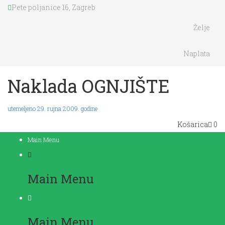
Pete poljanice 16, Zagreb
Želje
Naplata
Naklada OGNJIŠTE
utemeljeno 29. rujna 2009. godine
Košarica
0
Main Menu
Main Menu
Main Menu