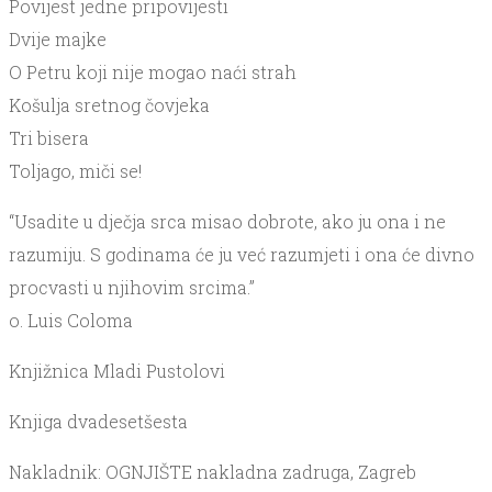
Povijest jedne pripovijesti
Dvije majke
O Petru koji nije mogao naći strah
Košulja sretnog čovjeka
Tri bisera
Toljago, miči se!
“Usadite u dječja srca misao dobrote, ako ju ona i ne
razumiju. S godinama će ju već razumjeti i ona će divno
procvasti u njihovim srcima.”
o. Luis Coloma
Knjižnica Mladi Pustolovi
Knjiga dvadesetšesta
Nakladnik: OGNJIŠTE nakladna zadruga, Zagreb