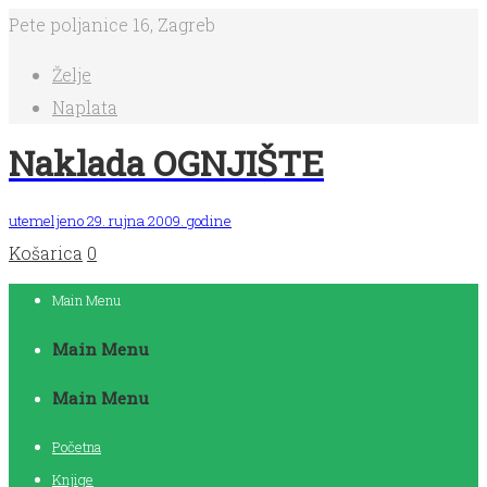
Pete poljanice 16, Zagreb
Želje
Naplata
Naklada OGNJIŠTE
utemeljeno 29. rujna 2009. godine
Košarica
0
Main Menu
Main Menu
Main Menu
Početna
Knjige