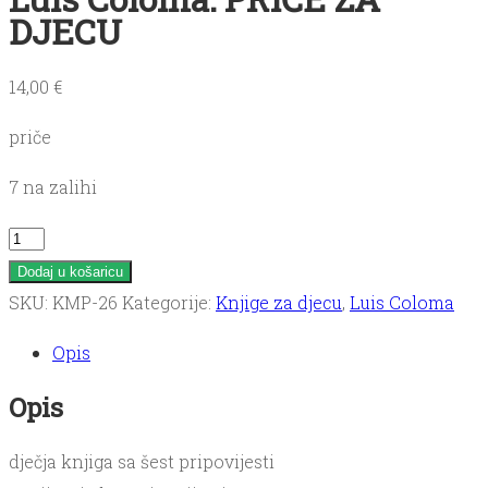
DJECU
14,00
€
priče
7 na zalihi
Luis
Coloma:
Dodaj u košaricu
PRIČE
SKU:
KMP-26
Kategorije:
Knjige za djecu
,
Luis Coloma
ZA
Opis
DJECU
količina
Opis
dječja knjiga sa šest pripovijesti