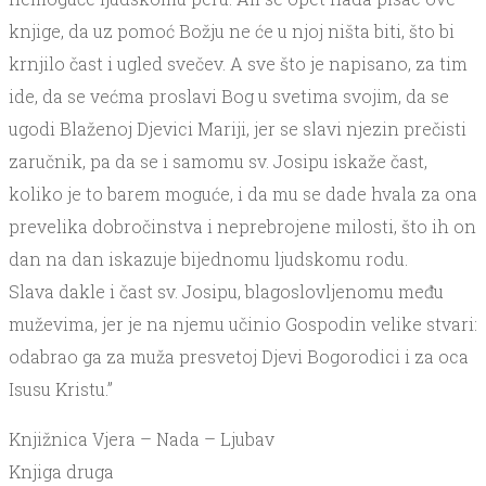
knjige, da uz pomoć Božju ne će u njoj ništa biti, što bi
krnjilo čast i ugled svečev. A sve što je napisano, za tim
ide, da se većma proslavi Bog u svetima svojim, da se
ugodi Blaženoj Djevici Mariji, jer se slavi njezin prečisti
zaručnik, pa da se i samomu sv. Josipu iskaže čast,
koliko je to barem moguće, i da mu se dade hvala za ona
prevelika dobročinstva i neprebrojene milosti, što ih on
dan na dan iskazuje bijednomu ljudskomu rodu.
Slava dakle i čast sv. Josipu, blagoslovljenomu među
muževima, jer je na njemu učinio Gospodin velike stvari:
odabrao ga za muža presvetoj Djevi Bogorodici i za oca
Isusu Kristu.”
Knjižnica Vjera – Nada – Ljubav
Knjiga druga