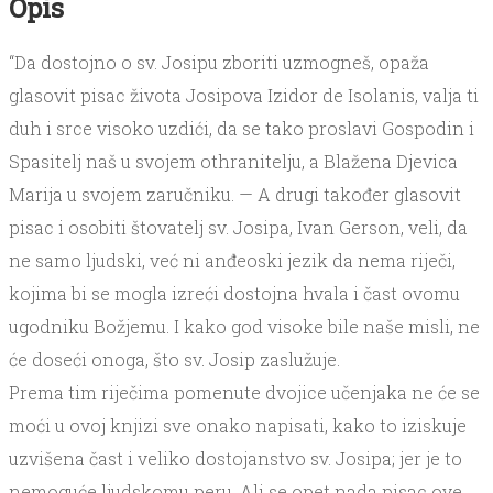
Opis
“Da dostojno o sv. Josipu zboriti uzmogneš, opaža
glasovit pisac života Josipova Izidor de Isolanis, valja ti
duh i srce visoko uzdići, da se tako proslavi Gospodin i
Spasitelj naš u svojem othranitelju, a Blažena Djevica
Marija u svojem zaručniku. — A drugi također glasovit
pisac i osobiti štovatelj sv. Josipa, Ivan Gerson, veli, da
ne samo ljudski, već ni anđeoski jezik da nema riječi,
kojima bi se mogla izreći dostojna hvala i čast ovomu
ugodniku Božjemu. I kako god visoke bile naše misli, ne
će doseći onoga, što sv. Josip zaslužuje.
Prema tim riječima pomenute dvojice učenjaka ne će se
moći u ovoj knjizi sve onako napisati, kako to iziskuje
uzvišena čast i veliko dostojanstvo sv. Josipa; jer je to
nemoguće ljudskomu peru. Ali se opet nada pisac ove