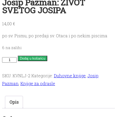
Josip Pazman: ŽIVOT
SVETOG JOSIPA
14,00
€
po sv. Pismu, po predaji sv. Otaca i po nekim piscima
6 na zalihi
Josip
Dodaj u košaricu
Pazman:
ŽIVOT
SKU:
KVNLJ-2
Kategorije:
Duhovne knjige
,
Josip
SVETOG
Pazman
,
Knjige za odrasle
JOSIPA
količina
Opis