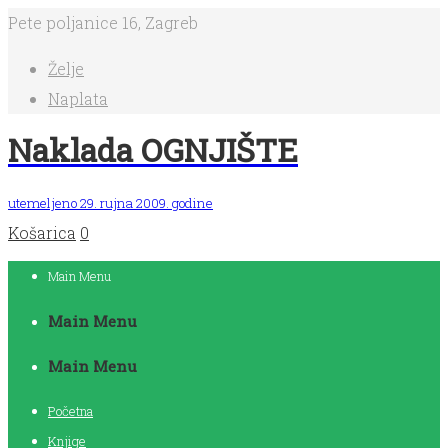
Pete poljanice 16, Zagreb
Želje
Naplata
Naklada OGNJIŠTE
utemeljeno 29. rujna 2009. godine
Košarica
0
Main Menu
Main Menu
Main Menu
Početna
Knjige