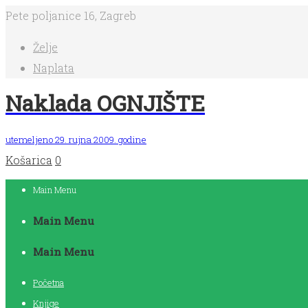
Pete poljanice 16, Zagreb
Želje
Naplata
Naklada OGNJIŠTE
utemeljeno 29. rujna 2009. godine
Košarica
0
Main Menu
Main Menu
Main Menu
Početna
Knjige