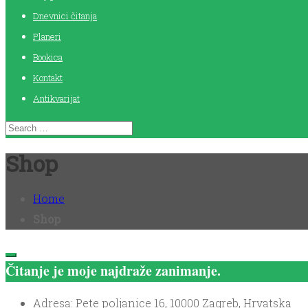
Dnevnici čitanja
Planeri
Bookica
Kontakt
Antikvarijat
Shop
Home
Shop
Čitanje je moje najdraže zanimanje.
Adresa: Pete poljanice 16, 10000 Zagreb, Hrvatska