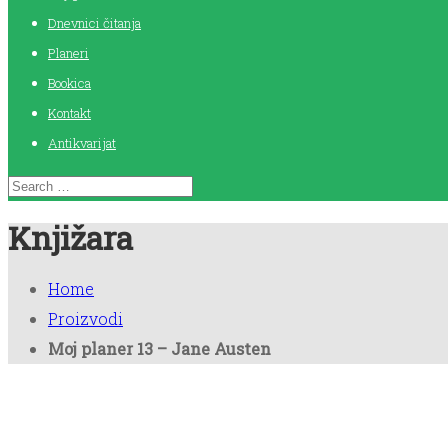
Dnevnici čitanja
Planeri
Bookica
Kontakt
Antikvarijat
Knjižara
Home
Proizvodi
Moj planer 13 – Jane Austen