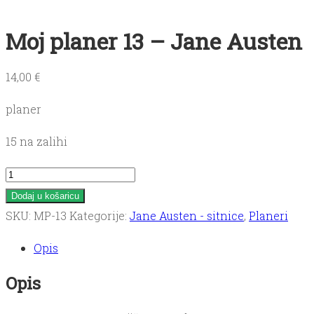
Moj planer 13 – Jane Austen
14,00
€
planer
15 na zalihi
Moj
planer
Dodaj u košaricu
13
SKU:
MP-13
Kategorije:
Jane Austen - sitnice
,
Planeri
-
Opis
Jane
Austen
Opis
količina