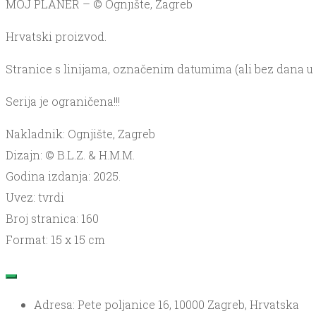
MOJ PLANER – © Ognjište, Zagreb
Hrvatski proizvod.
Stranice s linijama, označenim datumima (ali bez dana u 
Serija je ograničena!!!
Nakladnik: Ognjište, Zagreb
Dizajn: © B.L.Z. & H.M.M.
Godina izdanja: 2025.
Uvez: tvrdi
Broj stranica: 160
Format: 15 x 15 cm
Adresa: Pete poljanice 16, 10000 Zagreb, Hrvatska