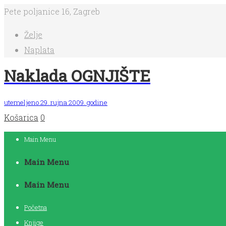
Pete poljanice 16, Zagreb
Želje
Naplata
Naklada OGNJIŠTE
utemeljeno 29. rujna 2009. godine
Košarica
0
Main Menu
Main Menu
Main Menu
Početna
Knjige