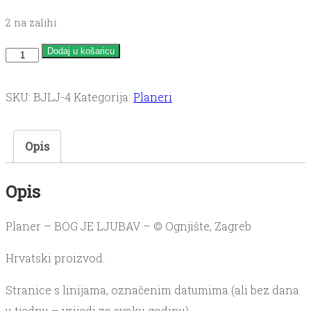
2 na zalihi
Bog
Dodaj u košaricu
je
ljubav
SKU:
BJLJ-4
Kategorija:
Planeri
4
količina
Opis
Opis
Planer – BOG JE LJUBAV – © Ognjište, Zagreb
Hrvatski proizvod.
Stranice s linijama, označenim datumima (ali bez dana
u tjednu – vrijedi za svaku godinu)