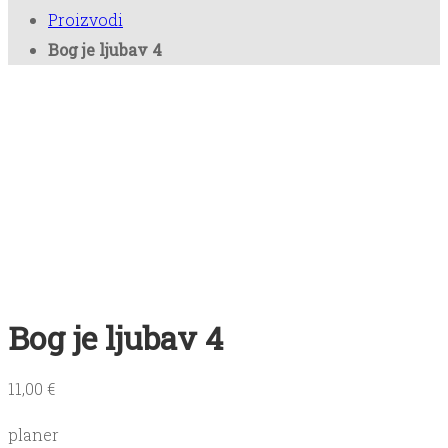
Proizvodi
Bookica
Bog je ljubav 4
Kontakt
Antikvarijat
Bog je ljubav 4
11,00
€
planer