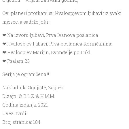
Ovi planeri protkani su Hvalospjevom ljubavi uz svaki
mjesec, a sadrže još i:
❤ Na izvoru ljubavi, Prva Ivanova poslanica
❤ Hvalospjev ljubavi, Prva poslanica Korinćanima
❤ Hvalospjev Marijin, Evanđelje po Luki
❤ Psalam 23
Serija je ograničena!!!
Nakladnik: Ognjište, Zagreb
Dizajn: © B.L.Z. & H.M.M.
Godina izdanja: 2021.
Uvez: tvrdi
Broj stranica: 184