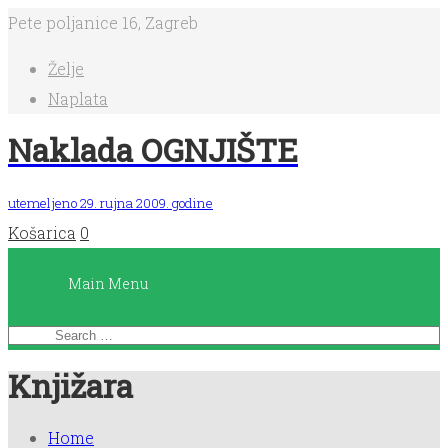
Pete poljanice 16, Zagreb
Main
Želje
Menu
Naplata
Naklada OGNJIŠTE
Početna
utemeljeno 29. rujna 2009. godine
Košarica
0
Knjige
Main Menu
Dnevnici
čitanja
Knjižara
Planeri
Home