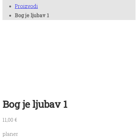
Proizvodi
Bookica
Bog je ljubav 1
Kontakt
Antikvarijat
Bog je ljubav 1
11,00
€
planer