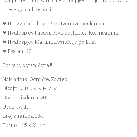
Ovi planeri protkani su Hvalospjevom ljubavi uz svaki
mjesec, a sadrže još i:
❤ Na izvoru ljubavi, Prva Ivanova poslanica
❤ Hvalospjev ljubavi, Prva poslanica Korinćanima
❤ Hvalospjev Marijin, Evanđelje po Luki
❤ Psalam 23
Serija je ograničena!!!
Nakladnik: Ognjište, Zagreb
Dizajn: © B.L.Z. & H.M.M.
Godina izdanja: 2021.
Uvez: tvrdi
Broj stranica: 184
Format: 15 x 21 cm