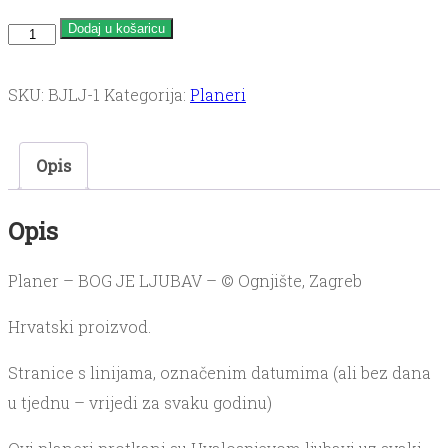
Bog
Dodaj u košaricu
je
ljubav
SKU:
BJLJ-1
Kategorija:
Planeri
1
količina
Opis
Opis
Planer – BOG JE LJUBAV – © Ognjište, Zagreb
Hrvatski proizvod.
Stranice s linijama, označenim datumima (ali bez dana
u tjednu – vrijedi za svaku godinu)