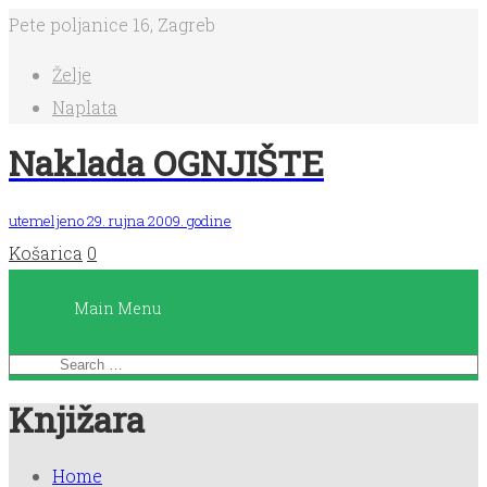
Pete poljanice 16, Zagreb
Main
Želje
Menu
Naplata
Naklada OGNJIŠTE
Početna
utemeljeno 29. rujna 2009. godine
Košarica
0
Knjige
Main Menu
Dnevnici
čitanja
Knjižara
Planeri
Home