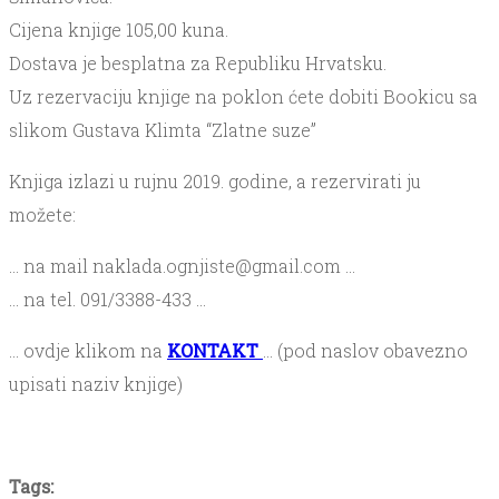
Cijena knjige 105,00 kuna.
Dostava je besplatna za Republiku Hrvatsku.
Uz rezervaciju knjige na poklon ćete dobiti Bookicu sa
slikom Gustava Klimta “Zlatne suze”
Knjiga izlazi u rujnu 2019. godine, a rezervirati ju
možete:
… na mail naklada.ognjiste@gmail.com …
… na tel. 091/3388-433 …
… ovdje klikom na
KONTAKT
… (pod naslov obavezno
upisati naziv knjige)
Tags: