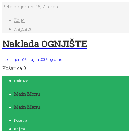
Pete poljanice 16, Zagreb
Želje
Naplata
Naklada OGNJIŠTE
utemeljeno 29. rujna 2009. godine
Košarica
0
Main Menu
Main Menu
Main Menu
Početna
Knjige