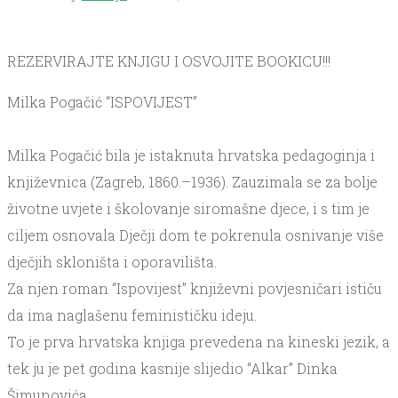
REZERVIRAJTE KNJIGU I OSVOJITE BOOKICU!!!
Milka Pogačić “ISPOVIJEST”
Milka Pogačić bila je istaknuta hrvatska pedagoginja i
književnica (Zagreb, 1860.–1936). Zauzimala se za bolje
životne uvjete i školovanje siromašne djece, i s tim je
ciljem osnovala Dječji dom te pokrenula osnivanje više
dječjih skloništa i oporavilišta.
Za njen roman “Ispovijest” književni povjesničari ističu
da ima naglašenu feminističku ideju.
To je prva hrvatska knjiga prevedena na kineski jezik, a
tek ju je pet godina kasnije slijedio “Alkar” Dinka
Šimunovića.