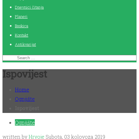
Dnevnici čitanja
Planeri
Bookica
Kontakt
Antikvarijat
Ispovijest
Home
Ognjište
Ispovijest
Ognjište
written by
Hrvoje
Subota, 03 kolovoza 2019