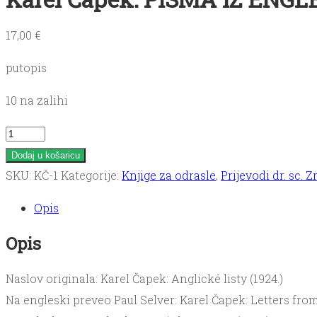
17,00
€
putopis
10 na zalihi
Karel
Čapek:
Dodaj u košaricu
PISMA
SKU:
KČ-1
Kategorije:
Knjige za odrasle
,
Prijevodi dr. sc. 
IZ
Opis
ENGLESKE
količina
Opis
Naslov originala: Karel Čapek: Anglické listy (1924.)
Na engleski preveo Paul Selver: Karel Čapek: Letters from