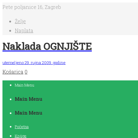
Pete poljanice 16, Zagreb
Želje
Naplata
Naklada OGNJIŠTE
utemeljeno 29. rujna 2009. godine
Košarica
0
Main Menu
Main Menu
Main Menu
Početna
Knjige