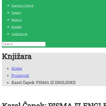
Dnevnici čitanja
Planeri
Bookica
Kontakt
Antikvarijat
Knjižara
Home
Proizvodi
Karel Čapek: PISMA IZ ENGLESKE
Karel Čapek: PISMA IZ ENG