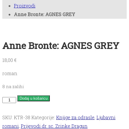
Proizvodi
Bookica
Anne Bronte: AGNES GREY
Kontakt
Anne Bronte: AGNES GREY
Antikvarijat
18,00
€
roman
8 na zalihi
Anne
Dodaj u košaricu
Bronte:
AGNES
SKU:
KTR-38
Kategorije:
Knjige za odrasle
,
Ljubavni
GREY
romani
,
Prijevodi dr. sc. Zrinke Dragun