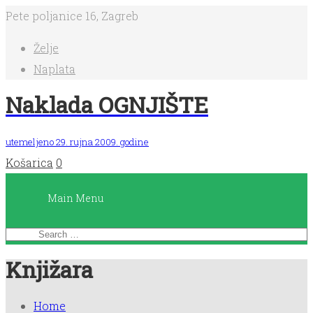
Pete poljanice 16, Zagreb
Main
Želje
Menu
Naplata
Naklada OGNJIŠTE
Početna
utemeljeno 29. rujna 2009. godine
Košarica
0
Knjige
Main Menu
Dnevnici
čitanja
Knjižara
Planeri
Home