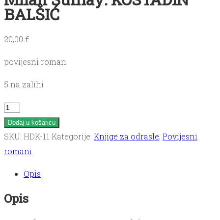
BALŠIĆ
20,00
€
povijesni roman
5 na zalihi
Milan
Šufflay:
Dodaj u košaricu
KOSTADIN
SKU:
HDK-11
Kategorije:
Knjige za odrasle
,
Povijesni
BALŠIĆ
romani
količina
Opis
Opis