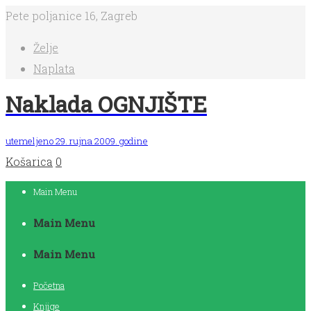
Pete poljanice 16, Zagreb
Želje
Naplata
Naklada OGNJIŠTE
utemeljeno 29. rujna 2009. godine
Košarica
0
Main Menu
Main Menu
Main Menu
Početna
Knjige