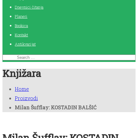
Dnevnici čitanja
Planeri
Bookica
Kontakt
Antikvarijat
Knjižara
Home
Proizvodi
Milan Šufflay: KOSTADIN BALŠIĆ
Milan Šufflay: KOSTADIN