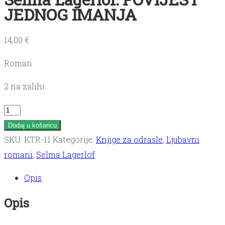
JEDNOG IMANJA
14,00
€
Roman
2 na zalihi
Selma
Lagerlof:
Dodaj u košaricu
POVIJEST
SKU:
KTR-11
Kategorije:
Knjige za odrasle
,
Ljubavni
JEDNOG
romani
,
Selma Lagerlof
IMANJA
Opis
količina
Opis