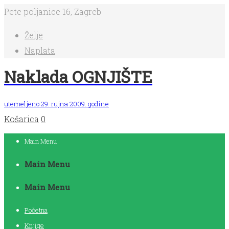
Pete poljanice 16, Zagreb
Želje
Naplata
Naklada OGNJIŠTE
utemeljeno 29. rujna 2009. godine
Košarica
0
Main Menu
Main Menu
Main Menu
Početna
Knjige