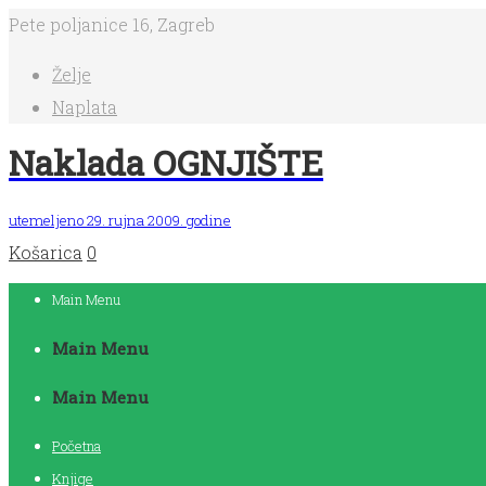
Pete poljanice 16, Zagreb
Želje
Naplata
Naklada OGNJIŠTE
utemeljeno 29. rujna 2009. godine
Košarica
0
Main Menu
Main Menu
Main Menu
Početna
Knjige