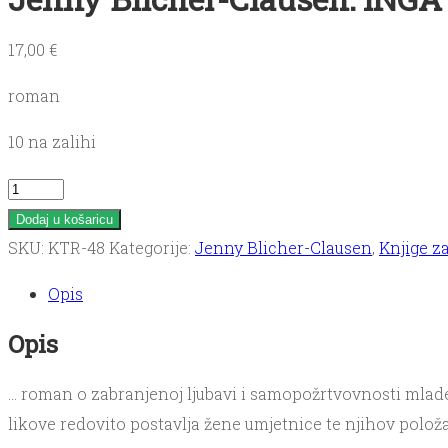
17,00
€
roman
10 na zalihi
Jenny
Blicher-
Dodaj u košaricu
Clausen:
SKU:
KTR-48
Kategorije:
Jenny Blicher-Clausen
,
Knjige z
INGA
Opis
HEINE
količina
Opis
… roman o zabranjenoj ljubavi i samopožrtvovnosti mlade
likove redovito postavlja žene umjetnice te njihov položaj