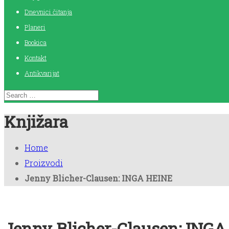
Dnevnici čitanja
Planeri
Bookica
Kontakt
Antikvarijat
Knjižara
Home
Proizvodi
Jenny Blicher-Clausen: INGA HEINE
Jenny Blicher-Clausen: ING