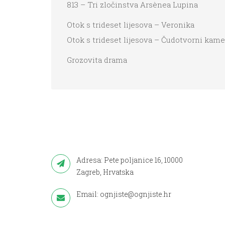
813 – Tri zločinstva Arsènea Lupina
Otok s trideset lijesova – Veronika
Otok s trideset lijesova – Čudotvorni kam
Grozovita drama
Adresa: Pete poljanice 16, 10000
Zagreb, Hrvatska
Email: ognjiste@ognjiste.hr