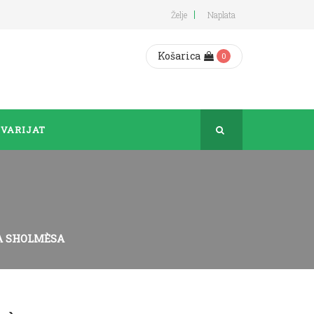
Želje
Naplata
Košarica
0
VARIJAT
KA SHOLMÈSA