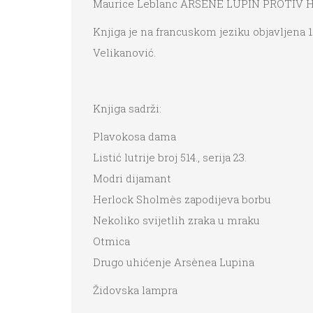
Maurice Leblanc ARSÈNE LUPIN PROTI
Knjiga je na francuskom jeziku objavljena 
Velikanović.
Knjiga sadrži:
Plavokosa dama
Listić lutrije broj 514., serija 23.
Modri dijamant
Herlock Sholmès zapodijeva borbu
Nekoliko svijetlih zraka u mraku
Otmica
Drugo uhićenje Arsènea Lupina
Židovska lampra