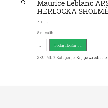
Maurice Leblanc A
HERLOCKA SHOLM
21,00
€
8 na zalihi
Maurice
Dodaj u košaricu
Leblanc
ARSÈNE
SKU:
ML-2
Kategorije:
Knjige za odrasle
LUPIN
PROTIV
HERLOCKA
SHOLMÈSA
količina