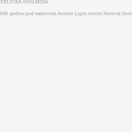
V HERLOCKA SHOLMÈSA
1908. godine pod naslovom Arsène Lupin contre Herlock Sholmè