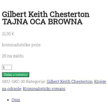
Gilbert Keith Chesterton
TAJNA OCA BROWNA
21,00
€
kriminalističke priče
25 na zalihi
Gilbert
Keith
Dodaj u košaricu
Chesterton
SKU:
GKC-30
Kategorije:
Gilbert Keith Chesterton
,
Knjige
TAJNA
za odrasle
,
Kriminalistički romani
OCA
Opis
BROWNA