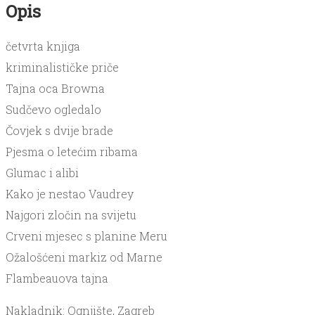
količina
Opis
četvrta knjiga
kriminalističke priče
Tajna oca Browna
Sudčevo ogledalo
Čovjek s dvije brade
Pjesma o letećim ribama
Glumac i alibi
Kako je nestao Vaudrey
Najgori zločin na svijetu
Crveni mjesec s planine Meru
Ožalošćeni markiz od Marne
Flambeauova tajna
Nakladnik: Ognjište, Zagreb