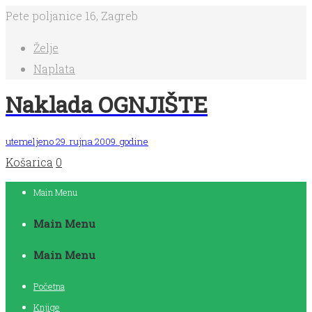
Pete poljanice 16, Zagreb
Želje
Naplata
Naklada OGNJIŠTE
utemeljeno 29. rujna 2009. godine
Košarica
0
Main Menu
Main Menu
Main Menu
Početna
Knjige