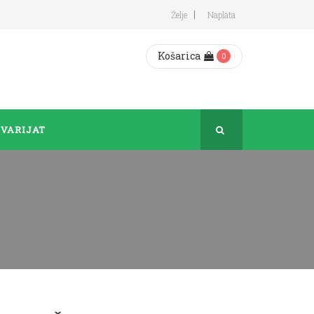
Želje
Naplata
Košarica
0
VARIJAT