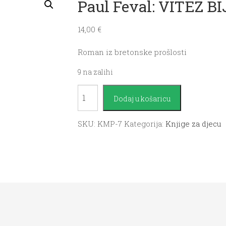
Paul Feval: VITEZ B
14,00
€
Roman iz bretonske prošlosti
9 na zalihi
Paul
Dodaj u košaricu
Feval:
VITEZ
SKU:
KMP-7
Kategorija:
Knjige za djecu
BIJELE
ŽENE
količina