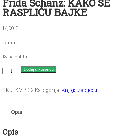
Frida Schanz: KAKO SE
RASPLIĆU BAJKE
14,00
€
roman
13 na zalihi
Frida
Dodaj u košaricu
Schanz:
KAKO
SKU:
KMP-32
Kategorija:
Knjige za djecu
SE
RASPLIĆU
Opis
BAJKE
količina
Opis