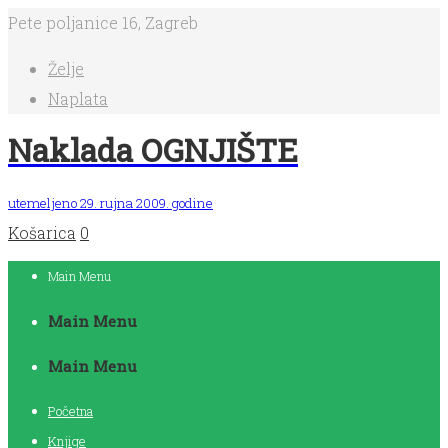
Pete poljanice 16, Zagreb
Želje
Naplata
Naklada OGNJIŠTE
utemeljeno 29. rujna 2009. godine
Košarica
0
Main Menu
Main Menu
Main Menu
Početna
Knjige