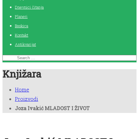
Dnevnici čitanja
Planeri
Bookica
Kontakt
Antikvarijat
Knjižara
Home
Proizvodi
Joza Ivakić MLADOST I ŽIVOT