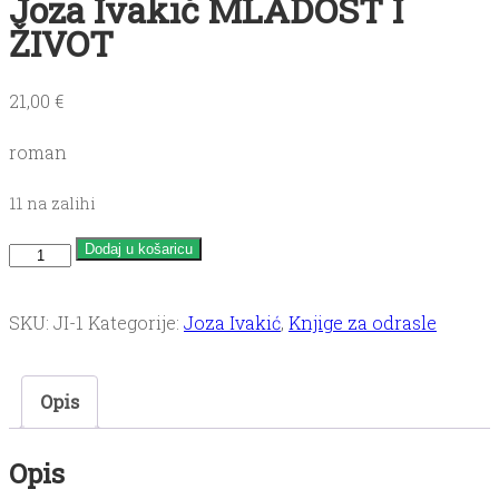
Joza Ivakić MLADOST I
ŽIVOT
21,00
€
roman
11 na zalihi
Joza
Dodaj u košaricu
Ivakić
MLADOST
SKU:
JI-1
Kategorije:
Joza Ivakić
,
Knjige za odrasle
I
ŽIVOT
Opis
količina
Opis