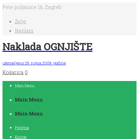
Pete poljanice 16, Zagreb
Želje
Naplata
Naklada OGNJIŠTE
utemeljeno 29. rujna 2009. godine
Košarica
0
Main Menu
Main Menu
Main Menu
Početna
Knjige