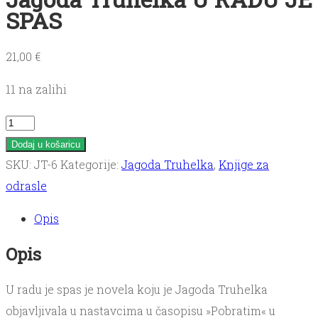
SPAS
21,00
€
11 na zalihi
Jagoda
Truhelka
Dodaj u košaricu
U
SKU:
JT-6
Kategorije:
Jagoda Truhelka
,
Knjige za
RADU
odrasle
JE
Opis
SPAS
količina
Opis
U radu je spas je novela koju je Jagoda Truhelka
objavljivala u nastavcima u časopisu »Pobratim« u