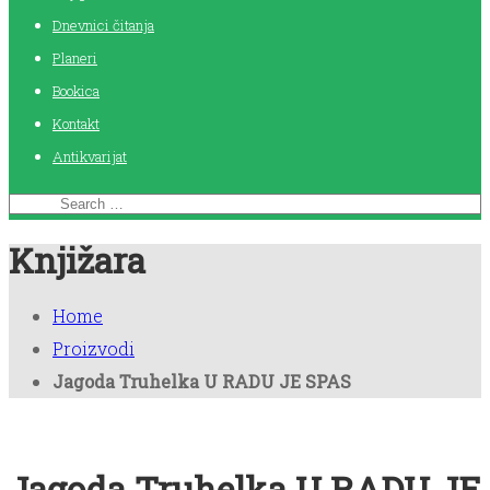
Dnevnici čitanja
Planeri
Bookica
Kontakt
Antikvarijat
Knjižara
Home
Proizvodi
Jagoda Truhelka U RADU JE SPAS
Jagoda Truhelka U RADU JE