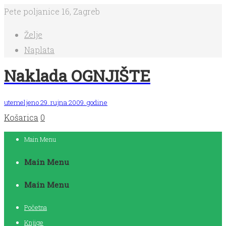
Pete poljanice 16, Zagreb
Želje
Naplata
Naklada OGNJIŠTE
utemeljeno 29. rujna 2009. godine
Košarica
0
Main Menu
Main Menu
Main Menu
Početna
Knjige