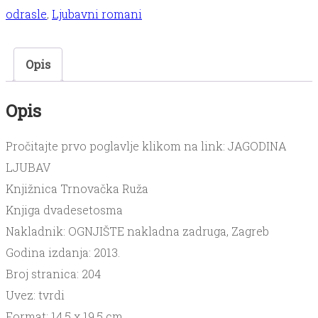
LJUBAV
odrasle
,
Ljubavni romani
količina
Opis
Opis
Pročitajte prvo poglavlje klikom na link: JAGODINA
LJUBAV
Knjižnica Trnovačka Ruža
Knjiga dvadesetosma
Nakladnik: OGNJIŠTE nakladna zadruga, Zagreb
Godina izdanja: 2013.
Broj stranica: 204
Uvez: tvrdi
Format: 14,5 x 19,5 cm