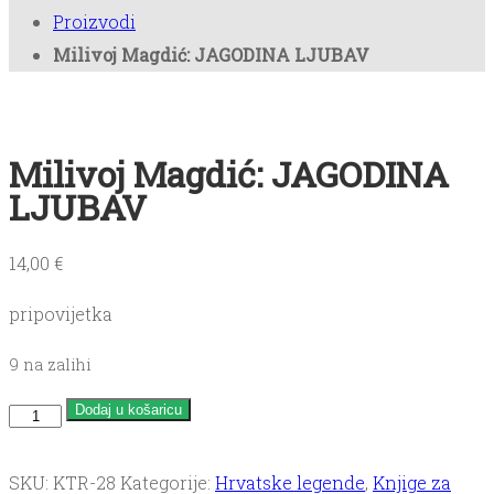
Proizvodi
Bookica
Milivoj Magdić: JAGODINA LJUBAV
Kontakt
Milivoj Magdić: JAGODINA
Antikvarijat
LJUBAV
14,00
€
pripovijetka
9 na zalihi
Milivoj
Dodaj u košaricu
Magdić:
JAGODINA
SKU:
KTR-28
Kategorije:
Hrvatske legende
,
Knjige za