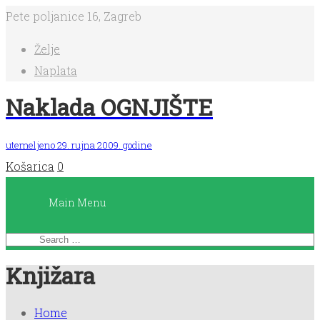
Pete poljanice 16, Zagreb
Main
Želje
Menu
Naplata
Naklada OGNJIŠTE
Početna
utemeljeno 29. rujna 2009. godine
Košarica
0
Knjige
Main Menu
Dnevnici
čitanja
Knjižara
Planeri
Home