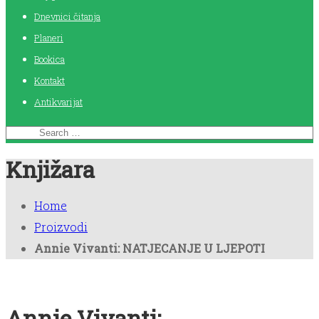
Dnevnici čitanja
Planeri
Bookica
Kontakt
Antikvarijat
Knjižara
Home
Proizvodi
Annie Vivanti: NATJECANJE U LJEPOTI
Annie Vivanti: