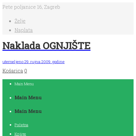
Pete poljanice 16, Zagreb
Želje
Naplata
Naklada OGNJIŠTE
utemeljeno 29. rujna 2009. godine
Košarica
0
Main Menu
Main Menu
Main Menu
Početna
Knjige