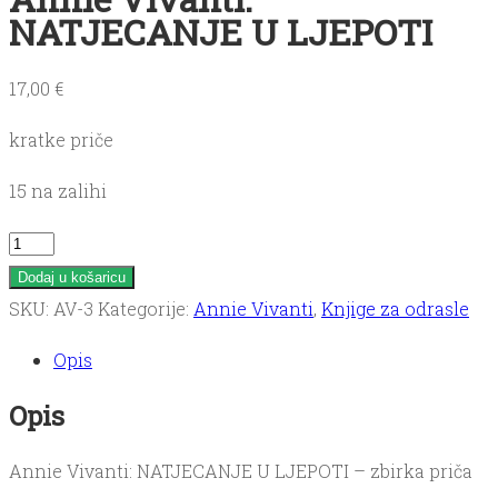
NATJECANJE U LJEPOTI
17,00
€
kratke priče
15 na zalihi
Annie
Vivanti:
Dodaj u košaricu
NATJECANJE
SKU:
AV-3
Kategorije:
Annie Vivanti
,
Knjige za odrasle
U
Opis
LJEPOTI
količina
Opis
Annie Vivanti: NATJECANJE U LJEPOTI – zbirka priča