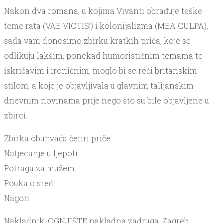
Nakon dva romana, u kojima Vivanti obrađuje teške
teme rata (VAE VICTIS!) i kolonijalizma (MEA CULPA),
sada vam donosimo zbirku kratkih priča, koje se
odlikuju lakšim, ponekad humorističnim temama te
iskričavim i ironičnim, moglo bi se reći britanskim
stilom, a koje je objavljivala u glavnim talijanskim
dnevnim novinama prije nego što su bile objavljene u
zbirci.
Zbirka obuhvaća četiri priče:
Natjecanje u ljepoti
Potraga za mužem
Pouka o sreći
Nagon
Nakladnik: OGNJIŠTE nakladna zadruga, Zagreb