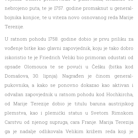
nebrojeno puta, te je 1757. godine promaknut u general-
bojnika konjice, te u viteza novo osnovanog reda Marije
Terezije.
U ratnom pohodu 1758. godine dobio je prvu priliku za
vođenje bitke kao glavni zapovjednik, koju je tako dobro
iskoristio te je Friedrich Veliki bio primoran odustati od
opsade Olomouca te se povući u Češku (bitka kod
Domašova, 30. lipnja). Nagrađen je činom general-
pukovnika, a kako se ponovno dokazao kao aktivan i
odvažan zapovjednik u ratnom pohodu kod Hochkircha,
od Marije Terezije dobio je titulu baruna austrijskog
plemstva, kao i plemićki status u Svetom Rimskom
Carstvu od njenog supruga, cara Franje. Marija Terezija
ga je nadalje odlikovala Velikim križem reda koji je