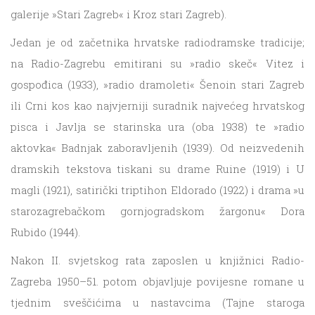
galerije »Stari Zagreb« i Kroz stari Zagreb).
Jedan je od začetnika hrvatske radiodramske tradicije;
na Radio-Zagrebu emitirani su »radio skeč« Vitez i
gospođica (1933), »radio dramoleti« Šenoin stari Zagreb
ili Crni kos kao najvjerniji suradnik najvećeg hrvatskog
pisca i Javlja se starinska ura (oba 1938) te »radio
aktovka« Badnjak zaboravljenih (1939). Od neizvedenih
dramskih tekstova tiskani su drame Ruine (1919) i U
magli (1921), satirički triptihon Eldorado (1922) i drama »u
starozagrebačkom gornjogradskom žargonu« Dora
Rubido (1944).
Nakon II. svjetskog rata zaposlen u knjižnici Radio-
Zagreba 1950–51. potom objavljuje povijesne romane u
tjednim sveščićima u nastavcima (Tajne staroga