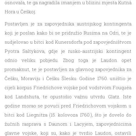
osnovala, te ga nagradila imanjem u blizini mjesta Kutná
Hora u Češkoj.
Postavljen je za zapovjednika austrijskog kontingenta
koji je poslan kako bi se pridružio Rusima na Odri, te je
sudjelovao u bitci kod Kunersdorfa pod zapovjedništvom
Pyotra Saltykova, gdje je rusko-austrijski kontingent
odnio veliku pobjedu. Zbog toga je Laudon opet
promaknut, te je postavljen za glavnog zapovjednika za
Češku, Moraviju i Češku Šlesku. Godine 1760. uništio je
cijeli korpus Friedrichove vojske pod vodstvom Fouquéa
kod Landshuta, te opustošio važnu utvrdu Glatz. Iste
godine morao se povući pred Friedrichovom vojskom u
bitci kod Liegnitza (15. kolovoza 1760.), što je dovelo do
žučnih rasprava s Daunom i Lacyjem, zapovjednicima
glavne vojske, koji su, kako je tvrdio Laudon, ostavili