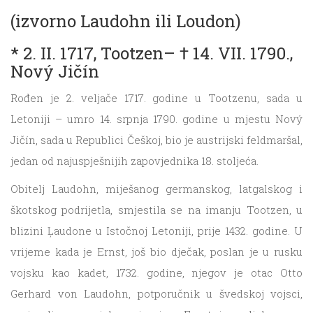
(izvorno Laudohn ili Loudon)
* 2. II. 1717, Tootzen– † 14. VII. 1790.,
Nový Jičín
Rođen je 2. veljače 1717. godine u Tootzenu, sada u
Letoniji – umro 14. srpnja 1790. godine u mjestu Nový
Jičín, sada u Republici Češkoj, bio je austrijski feldmaršal,
jedan od najuspješnijih zapovjednika 18. stoljeća.
Obitelj Laudohn, miješanog germanskog, latgalskog i
škotskog podrijetla, smjestila se na imanju Tootzen, u
blizini Ļaudone u Istočnoj Letoniji, prije 1432. godine. U
vrijeme kada je Ernst, još bio dječak, poslan je u rusku
vojsku kao kadet, 1732. godine, njegov je otac Otto
Gerhard von Laudohn, potporučnik u švedskoj vojsci,