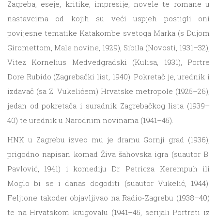
Zagreba, eseje, kritike, impresije, novele te romane u
nastavcima od kojih su veći uspjeh postigli oni
povijesne tematike Katakombe svetoga Marka (s Dujom
Giromettom, Male novine, 1929), Sibila (Novosti, 1931–32),
Vitez Kornelius Medvedgradski (Kulisa, 1931), Portre
Dore Rubido (Zagrebački list, 1940). Pokretač je, urednik i
izdavač (sa Z. Vukelićem) Hrvatske metropole (1925–26),
jedan od pokretača i suradnik Zagrebačkog lista (1939–
40) te urednik u Narodnim novinama (1941–45).
HNK u Zagrebu izveo mu je dramu Gornji grad (1936),
prigodno napisan komad Živa šahovska igra (suautor B.
Pavlović, 1941) i komediju Dr. Petricza Kerempuh ili
Moglo bi se i danas dogoditi (suautor Vukelić, 1944).
Feljtone također objavljivao na Radio-Zagrebu (1938–40)
te na Hrvatskom krugovalu (1941–45, serijali Portreti iz