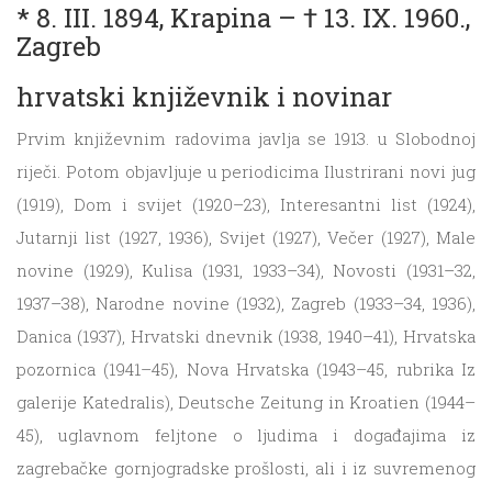
* 8. III. 1894, Krapina – † 13. IX. 1960.,
Zagreb
hrvatski književnik i novinar
Prvim književnim radovima javlja se 1913. u Slobodnoj
riječi. Potom objavljuje u periodicima Ilustrirani novi jug
(1919), Dom i svijet (1920–23), Interesantni list (1924),
Jutarnji list (1927, 1936), Svijet (1927), Večer (1927), Male
novine (1929), Kulisa (1931, 1933–34), Novosti (1931–32,
1937–38), Narodne novine (1932), Zagreb (1933–34, 1936),
Danica (1937), Hrvatski dnevnik (1938, 1940–41), Hrvatska
pozornica (1941–45), Nova Hrvatska (1943–45, rubrika Iz
galerije Katedralis), Deutsche Zeitung in Kroatien (1944–
45), uglavnom feljtone o ljudima i događajima iz
zagrebačke gornjogradske prošlosti, ali i iz suvremenog