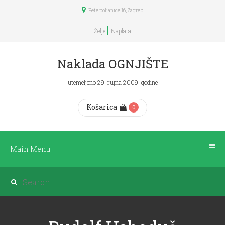
Pete poljanice 16, Zagreb
Main
Menu
Želje
Naplata
POČETNA
Naklada OGNJIŠTE
utemeljeno 29. rujna 2009. godine
KNJIGE
Košarica
0
DNEVNICI
ČITANJA
Main Menu
PLANERI
BOOKICA