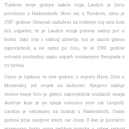
Tijekom dvije godine nakon toga, Laudon je živio
povučeno u Hadersdorfu. Novi rat, s Turskom, izbio je
1787. godine. Generali zaduženi za vođenje tog rata nisu
bili uspješni, te je Laudon stoga pozvan zadnji put u
borbu. Iako star i slabog zdravlja, bio je zaista glavni
zapovjednik, a ne samo po činu, te je 1789. godine
ostvario posljednji sjajni uspjeh osvajanjem Beograda u
tri tjedna.
Umro je tijekom te iste godine, u mjestu Nový Jičín u
Moravskoj, još uvijek na dužnosti. Njegovo zadnje
imeno-vanje bilo je glavni zapovjednik oružanih snaga
Austrije koje je za njega osmislio novi car Leopold.
Laudon je sahranjen na imanju u Hadersdorfu. Osam
godina prije njegove smrti car Josip II dao je postaviti
mramornu bistu ovog velikog vojnika u odaje ratnog