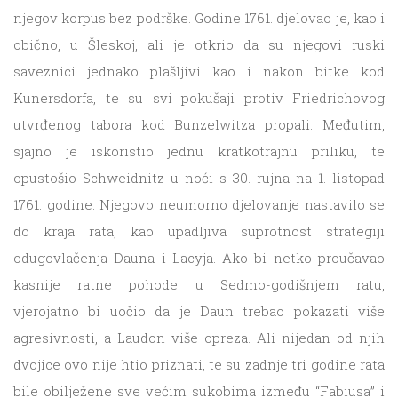
njegov korpus bez podrške. Godine 1761. djelovao je, kao i
obično, u Šleskoj, ali je otkrio da su njegovi ruski
saveznici jednako plašljivi kao i nakon bitke kod
Kunersdorfa, te su svi pokušaji protiv Friedrichovog
utvrđenog tabora kod Bunzelwitza propali. Međutim,
sjajno je iskoristio jednu kratkotrajnu priliku, te
opustošio Schweidnitz u noći s 30. rujna na 1. listopad
1761. godine. Njegovo neumorno djelovanje nastavilo se
do kraja rata, kao upadljiva suprotnost strategiji
odugovlačenja Dauna i Lacyja. Ako bi netko proučavao
kasnije ratne pohode u Sedmo-godišnjem ratu,
vjerojatno bi uočio da je Daun trebao pokazati više
agresivnosti, a Laudon više opreza. Ali nijedan od njih
dvojice ovo nije htio priznati, te su zadnje tri godine rata
bile obilježene sve većim sukobima između “Fabiusa” i