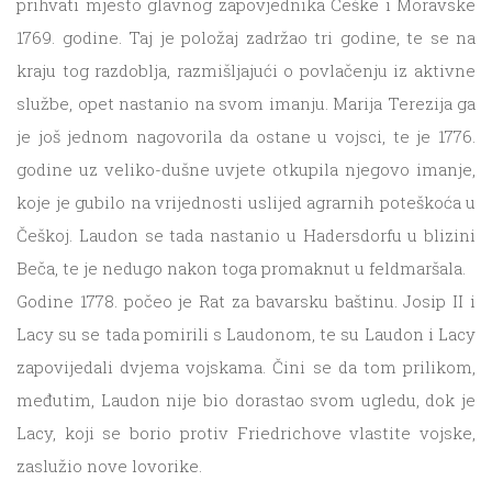
prihvati mjesto glavnog zapovjednika Češke i Moravske
1769. godine. Taj je položaj zadržao tri godine, te se na
kraju tog razdoblja, razmišljajući o povlačenju iz aktivne
službe, opet nastanio na svom imanju. Marija Terezija ga
je još jednom nagovorila da ostane u vojsci, te je 1776.
godine uz veliko-dušne uvjete otkupila njegovo imanje,
koje je gubilo na vrijednosti uslijed agrarnih poteškoća u
Češkoj. Laudon se tada nastanio u Hadersdorfu u blizini
Beča, te je nedugo nakon toga promaknut u feldmaršala.
Godine 1778. počeo je Rat za bavarsku baštinu. Josip II i
Lacy su se tada pomirili s Laudonom, te su Laudon i Lacy
zapovijedali dvjema vojskama. Čini se da tom prilikom,
međutim, Laudon nije bio dorastao svom ugledu, dok je
Lacy, koji se borio protiv Friedrichove vlastite vojske,
zaslužio nove lovorike.