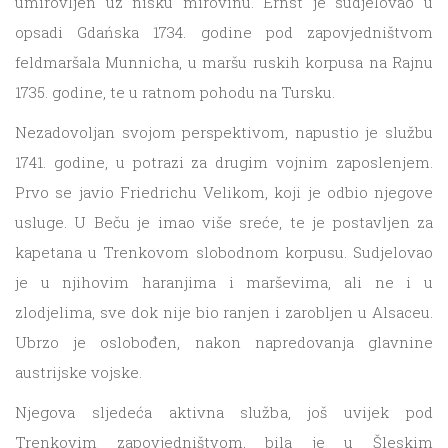
umirovljen uz nisku mirovinu. Ernst je sudjelovao u
opsadi Gdańska 1734. godine pod zapovjedništvom
feldmaršala Munnicha, u maršu ruskih korpusa na Rajnu
1735. godine, te u ratnom pohodu na Tursku.
Nezadovoljan svojom perspektivom, napustio je službu
1741. godine, u potrazi za drugim vojnim zaposlenjem.
Prvo se javio Friedrichu Velikom, koji je odbio njegove
usluge. U Beču je imao više sreće, te je postavljen za
kapetana u Trenkovom slobodnom korpusu. Sudjelovao
je u njihovim haranjima i marševima, ali ne i u
zlodjelima, sve dok nije bio ranjen i zarobljen u Alsaceu.
Ubrzo je oslobođen, nakon napredovanja glavnine
austrijske vojske.
Njegova sljedeća aktivna služba, još uvijek pod
Trenkovim zapovjedništvom, bila je u Šleskim