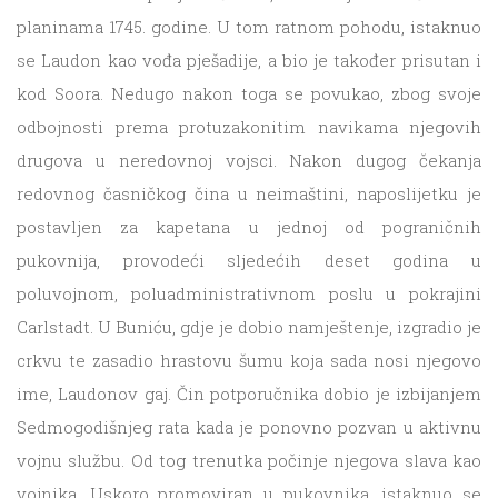
planinama 1745. godine. U tom ratnom pohodu, istaknuo
se Laudon kao vođa pješadije, a bio je također prisutan i
kod Soora. Nedugo nakon toga se povukao, zbog svoje
odbojnosti prema protuzakonitim navikama njegovih
drugova u neredovnoj vojsci. Nakon dugog čekanja
redovnog časničkog čina u neimaštini, naposlijetku je
postavljen za kapetana u jednoj od pograničnih
pukovnija, provodeći sljedećih deset godina u
poluvojnom, poluadministrativnom poslu u pokrajini
Carlstadt. U Buniću, gdje je dobio namještenje, izgradio je
crkvu te zasadio hrastovu šumu koja sada nosi njegovo
ime, Laudonov gaj. Čin potporučnika dobio je izbijanjem
Sedmogodišnjeg rata kada je ponovno pozvan u aktivnu
vojnu službu. Od tog trenutka počinje njegova slava kao
vojnika. Uskoro promoviran u pukovnika, istaknuo se