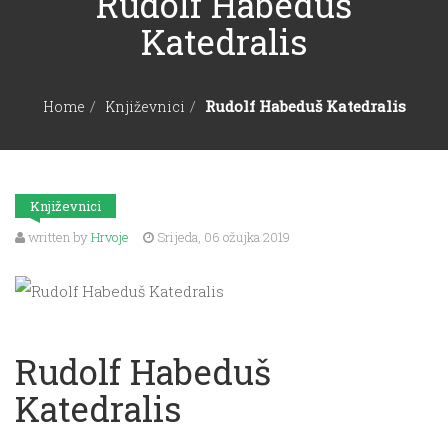
Rudolf Habeduš
KONTAKT
Katedralis
ANTIKVARIJAT
Rudolf Habeduš Katedralis
Home
Književnici
Književnici
written by
Hrvoje
Srijeda, 06 ožujka 2019
Rudolf Habeduš
Katedralis