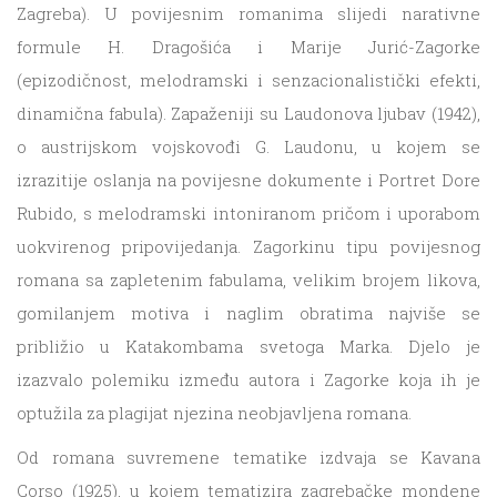
Zagreba). U povijesnim romanima slijedi narativne
formule H. Dragošića i Marije Jurić-Zagorke
(epizodičnost, melodramski i senzacionalistički efekti,
dinamična fabula). Zapaženiji su Laudonova ljubav (1942),
o austrijskom vojskovođi G. Laudonu, u kojem se
izrazitije oslanja na povijesne dokumente i Portret Dore
Rubido, s melodramski intoniranom pričom i uporabom
uokvirenog pripovijedanja. Zagorkinu tipu povijesnog
romana sa zapletenim fabulama, velikim brojem likova,
gomilanjem motiva i naglim obratima najviše se
približio u Katakombama svetoga Marka. Djelo je
izazvalo polemiku između autora i Zagorke koja ih je
optužila za plagijat njezina neobjavljena romana.
Od romana suvremene tematike izdvaja se Kavana
Corso (1925), u kojem tematizira zagrebačke mondene