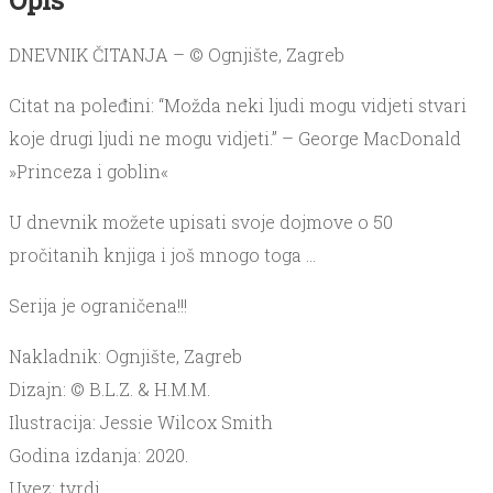
Opis
DNEVNIK ČITANJA – © Ognjište, Zagreb
Citat na poleđini: “Možda neki ljudi mogu vidjeti stvari
koje drugi ljudi ne mogu vidjeti.” – George MacDonald
»Princeza i goblin«
U dnevnik možete upisati svoje dojmove o 50
pročitanih knjiga i još mnogo toga …
Serija je ograničena!!!
Nakladnik: Ognjište, Zagreb
Dizajn: © B.L.Z. & H.M.M.
Ilustracija: Jessie Wilcox Smith
Godina izdanja: 2020.
Uvez: tvrdi