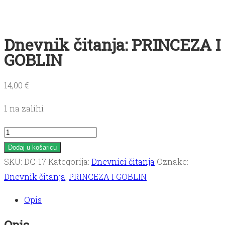
Dnevnik čitanja: PRINCEZA I
GOBLIN
14,00
€
1 na zalihi
Dnevnik
čitanja:
Dodaj u košaricu
PRINCEZA
SKU:
DC-17
Kategorija:
Dnevnici čitanja
Oznake:
I
Dnevnik čitanja
,
PRINCEZA I GOBLIN
GOBLIN
Opis
količina