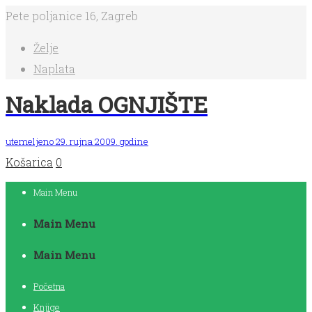
Pete poljanice 16, Zagreb
Želje
Naplata
Naklada OGNJIŠTE
utemeljeno 29. rujna 2009. godine
Košarica
0
Main Menu
Main Menu
Main Menu
Početna
Knjige