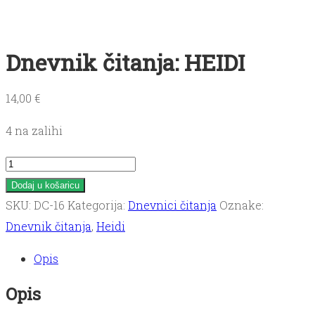
Dnevnik čitanja: HEIDI
14,00
€
4 na zalihi
Dnevnik
čitanja:
Dodaj u košaricu
HEIDI
SKU:
DC-16
Kategorija:
Dnevnici čitanja
Oznake:
količina
Dnevnik čitanja
,
Heidi
Opis
Opis