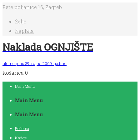
Pete poljanice 16, Zagreb
Želje
Naplata
Naklada OGNJIŠTE
utemeljeno 29. rujna 2009. godine
Košarica
0
Main Menu
Main Menu
Main Menu
Početna
Knjige