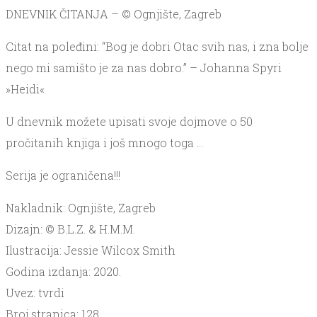
DNEVNIK ČITANJA – © Ognjište, Zagreb
Citat na poleđini: “Bog je dobri Otac svih nas, i zna bolje
nego mi samišto je za nas dobro.” – Johanna Spyri
»Heidi«
U dnevnik možete upisati svoje dojmove o 50
pročitanih knjiga i još mnogo toga …
Serija je ograničena!!!
Nakladnik: Ognjište, Zagreb
Dizajn: © B.L.Z. & H.M.M.
Ilustracija: Jessie Wilcox Smith
Godina izdanja: 2020.
Uvez: tvrdi
Broj stranica: 128