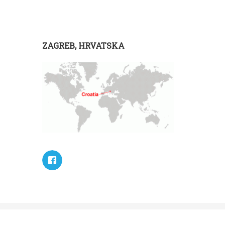
ZAGREB, HRVATSKA
CAPTCHA
i
Google
zaštitom.
Pravila privatnosti
/
Pravo korištenja