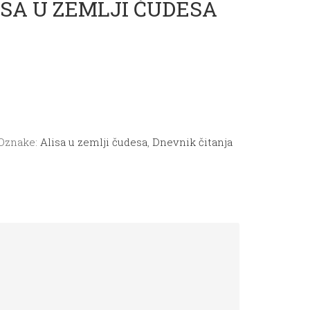
LISA U ZEMLJI ČUDESA
Oznake:
Alisa u zemlji čudesa
,
Dnevnik čitanja