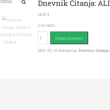
Dnevnik Čitanja: A
14,00
€
2 na zalihi
Dnevnik
Dodaj u košaricu
čitanja:
ALISA
SKU:
DC-15
Kategorija:
Dnevnici čitanja
U
ZEMLJI
ČUDESA
količina