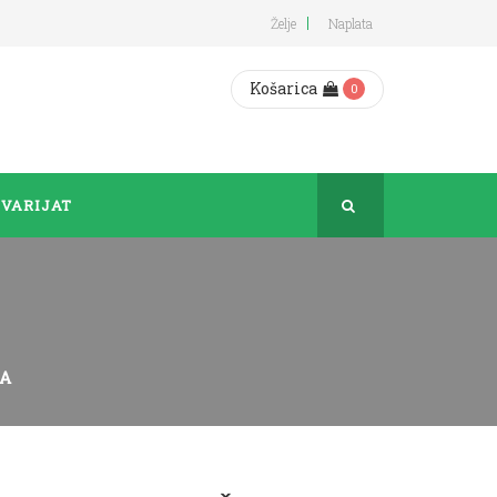
Želje
Naplata
Košarica
0
VARIJAT
SA