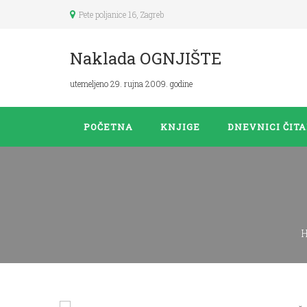
Pete poljanice 16, Zagreb
Naklada OGNJIŠTE
utemeljeno 29. rujna 2009. godine
POČETNA
KNJIGE
DNEVNICI ČIT