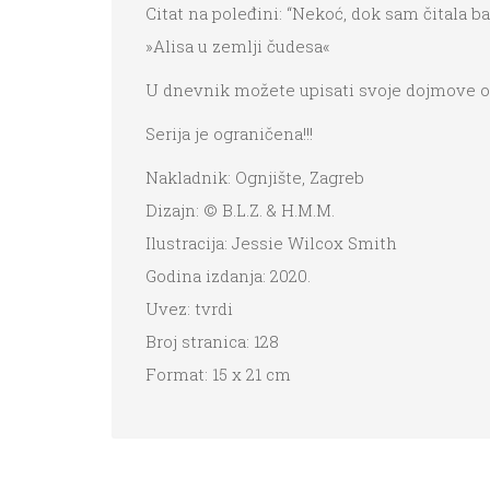
Citat na poleđini: “Nekoć, dok sam čitala b
»Alisa u zemlji čudesa«
U dnevnik možete upisati svoje dojmove o 
Serija je ograničena!!!
Nakladnik: Ognjište, Zagreb
Dizajn: © B.L.Z. & H.M.M.
Ilustracija: Jessie Wilcox Smith
Godina izdanja: 2020.
Uvez: tvrdi
Broj stranica: 128
Format: 15 x 21 cm