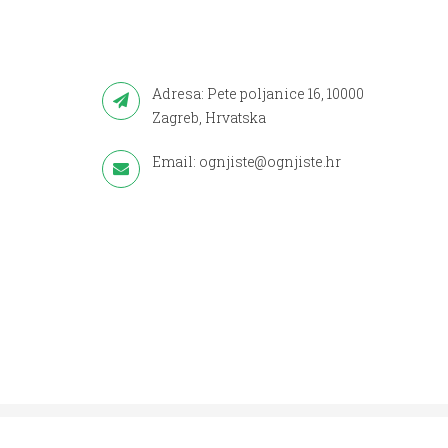
Adresa: Pete poljanice 16, 10000
Zagreb, Hrvatska
Email: ognjiste@ognjiste.hr
Copyright © 2018.
Ognjište
All Rights Reserved.