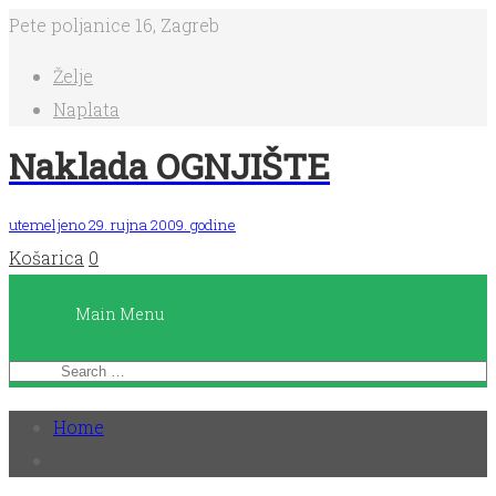
Pete poljanice 16, Zagreb
Main
Želje
Menu
Naplata
Naklada OGNJIŠTE
Početna
utemeljeno 29. rujna 2009. godine
Košarica
0
Knjige
Main Menu
Dnevnici
čitanja
Home
Planeri